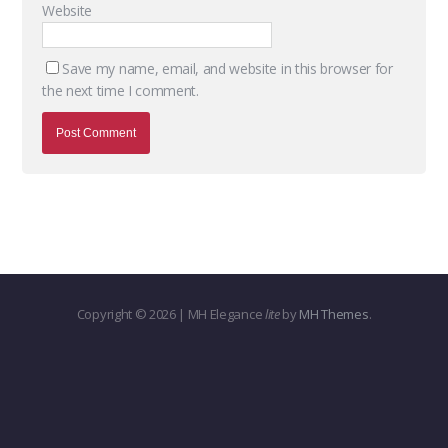
Website
Save my name, email, and website in this browser for
the next time I comment.
Copyright © 2026 | MH Elegance
lite
by
MH Themes
.