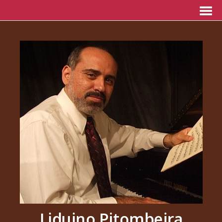
Liduino Pitombeira