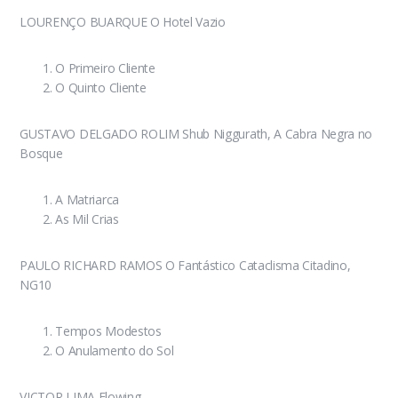
LOURENÇO BUARQUE O Hotel Vazio
O Primeiro Cliente
O Quinto Cliente
GUSTAVO DELGADO ROLIM Shub Niggurath, A Cabra Negra no
Bosque
A Matriarca
As Mil Crias
PAULO RICHARD RAMOS O Fantástico Cataclisma Citadino,
NG10
Tempos Modestos
O Anulamento do Sol
VICTOR LIMA Flowing